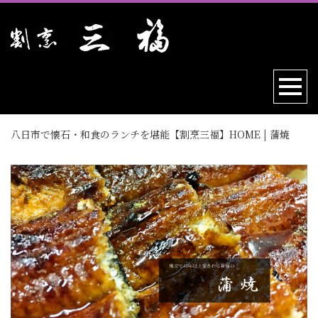
八日市で懐石・和食のランチを堪能【割烹三福】HOME
|
蒲焼